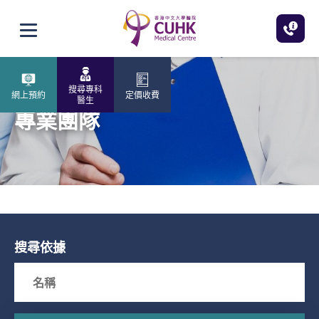
跳至主內容
打開選單
搜尋專科
網上預約
定價收費
醫生
專業團隊
搜尋依據
Search box