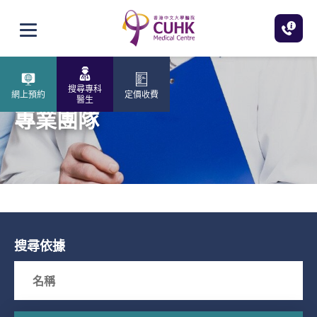
跳至主內容
打開選單
搜尋專科
網上預約
定價收費
醫生
專業團隊
搜尋依據
Search box