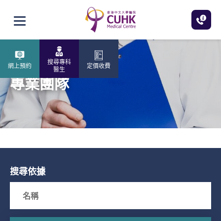
跳至主內容
打開選單
搜尋專科
網上預約
定價收費
醫生
專業團隊
搜尋依據
Search box