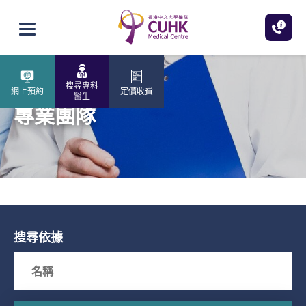
跳至主內容
打開選單
搜尋專科
網上預約
定價收費
醫生
專業團隊
搜尋依據
Search box