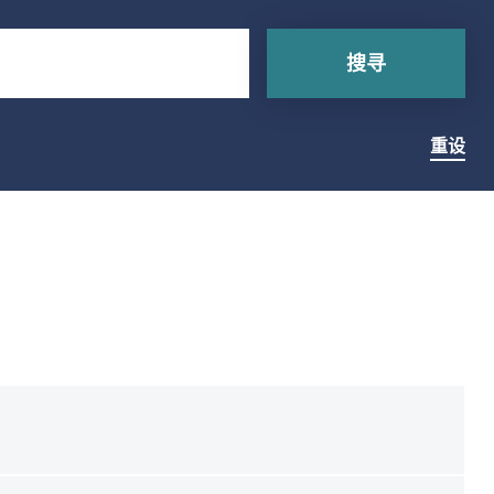
搜寻
重设