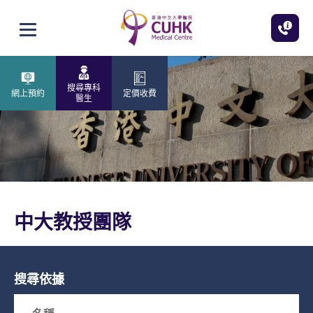
跳至主內容
打開選單
搜尋專科
網上預約
定價收費
醫生
中大教授團隊
搜尋依據
Search box