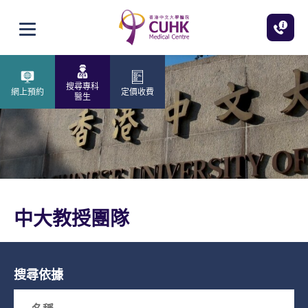
跳至主內容
打開選單
搜尋專科
網上預約
定價收費
醫生
中大教授團隊
搜尋依據
Search box