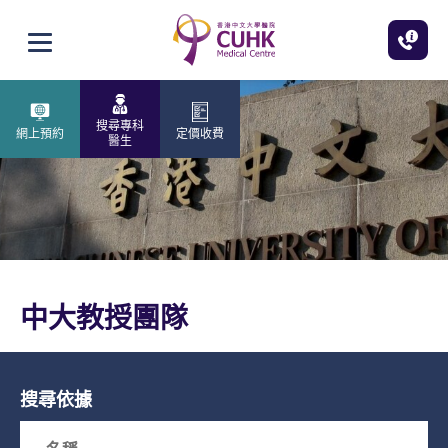
跳至主內容
打開選單
搜尋專科
網上預約
定價收費
醫生
中大教授團隊
搜尋依據
Search box